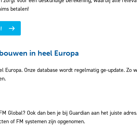
 zorgt voor een deskundige berekening, waarbij alle releva
aims betalen!
!
ebouwen in heel Europa
l Europa. Onze database wordt regelmatig ge-update. Zo wee
en.
M Global? Ook dan ben je bij Guardian aan het juiste adres. 
ucten of FM systemen zijn opgenomen.