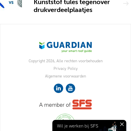
Kunststof tules tegenover
drukverdeelplaatjes
Copyright 2026, Alle rechten voorbehouden
Privacy Policy
Algemene voorwaarden
Sluit
Wil je werken bij
SFS