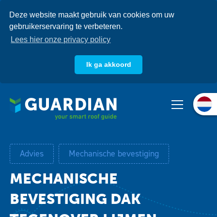
Overslaan
Deze website maakt gebruik van cookies om uw
en
gebruikerservaring te verbeteren.
naar
de
Lees hier onze privacy policy
inhoud
gaan
Ik ga akkoord
Over ons
Producten
Systemen
Advies
Mechanische bevestiging
Kennisbank