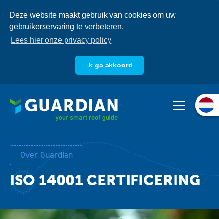
Overslaan
Deze website maakt gebruik van cookies om uw
en
gebruikerservaring te verbeteren.
naar
de
Lees hier onze privacy policy
inhoud
gaan
Ik ga akkoord
Over ons
Producten
Systemen
Over Guardian
Kennisbank