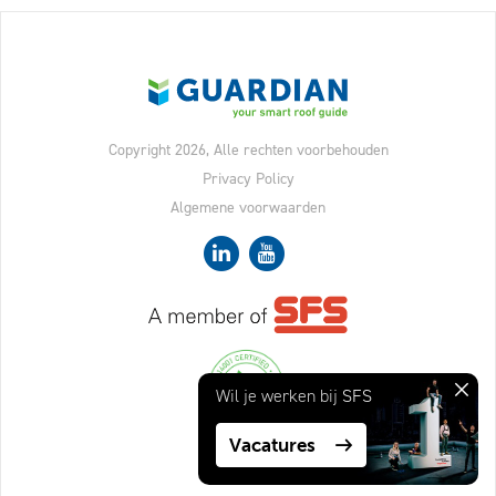
Copyright 2026, Alle rechten voorbehouden
Privacy Policy
Algemene voorwaarden
Sluit
Wil je werken bij
SFS
Vacatures