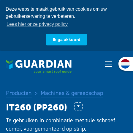
Overslaan
Deze website maakt gebruik van cookies om uw
en
gebruikerservaring te verbeteren.
naar
de
Lees hier onze privacy policy
inhoud
gaan
Ik ga akkoord
Over ons
Producten
Systemen
Producten
Machines & gereedschap
>
Kennisbank
Extender
Te gebruiken in combinatie met tule schroef
GuardianWeld™
combi, voorgemonteerd op strip.