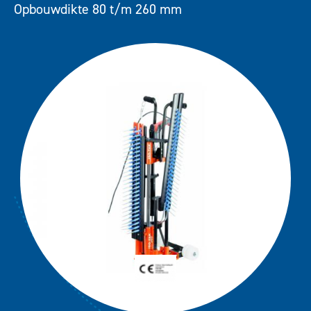
IF 240
Opbouwdikte 80 t/m 260 mm
Downloads
IP50-B-EU-RENTAL-TOOL
Contact