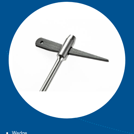
BIT ASTL
Downloads
BIT DBT
BIT DL
Bit Extender
Contact
Conische boren
Extender betonb
Guardian Gordel
Woodstick
Wedge