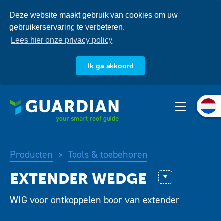
Overslaan
Deze website maakt gebruik van cookies om uw
en
gebruikerservaring te verbeteren.
naar
de
Lees hier onze privacy policy
inhoud
gaan
Ik ga akkoord
Over ons
Producten
Systemen
Producten
Tools & toebehoren
>
Kennisbank
Betonboren
WIG voor ontkoppelen boor van extender
Bit