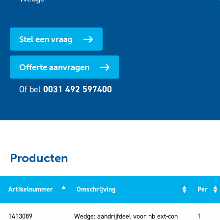
Stel een vraag
Offerte aanvragen
Of bel
0031 492 597400
Producten
Artikelnummer
Omschrijving
Per
Artikelnummer
Omschrijving
Per
1413089
Wedge: aandrijfdeel voor hb ext-con
1