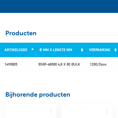
Producten
ARTIKELCODE
Ø MM X LENGTE MM
VERPAKKING
ARTIKELCODE
Ø MM X LENGTE MM
VERPAKKING
1490805
BSRF-48080 4,8 X 80 BULK
1200/Doos
Bijhorende producten