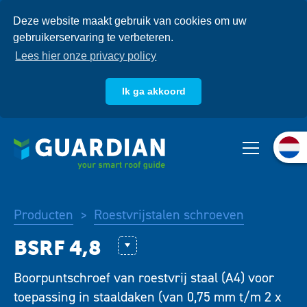
Overslaan
Deze website maakt gebruik van cookies om uw
en
gebruikerservaring te verbeteren.
naar
de
Lees hier onze privacy policy
inhoud
gaan
Ik ga akkoord
Over ons
Producten
Systemen
Producten
Roestvrijstalen schroeven
>
Kennisbank
CS-S 6,1 RVS A2
Boorpuntschroef van roestvrij staal (A4) voor
DBT-S 4,8-A
toepassing in staaldaken (van 0,75 mm t/m 2 x