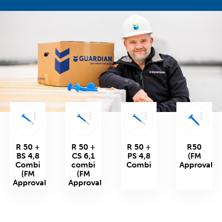
Pliki do pobrania
Kontakt
R 50 +
R 50 +
R 50 +
R50
BS 4,8
CS 6,1
PS 4,8
(FM
Combi
combi
Combi
Approval)
(FM
(FM
Approval)
Approval)