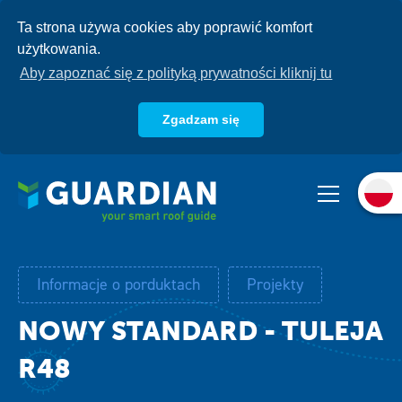
Przejdź
Ta strona używa cookies aby poprawić komfort
do
użytkowania.
treści
Aby zapoznać się z polityką prywatności kliknij tu
Zgadzam się
O nas
Produkty
Systemy
Informacje o porduktach
Projekty
Baza wiedzy