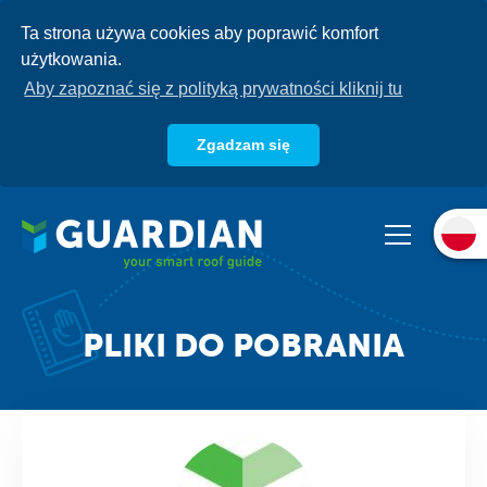
Przejdź
Ta strona używa cookies aby poprawić komfort
do
użytkowania.
treści
Aby zapoznać się z polityką prywatności kliknij tu
Zgadzam się
O nas
Produkty
Systemy
Baza wiedzy