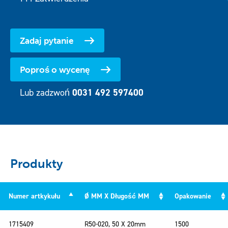
Zadaj pytanie
Poproś o wycenę
Lub zadzwoń
0031 492 597400
Produkty
Numer artkykułu
Ø MM X Długość MM
Opakowanie
Numer artkykułu
Ø MM X Długość MM
Opakowanie
1715409
R50-020, 50 X 20mm
1500