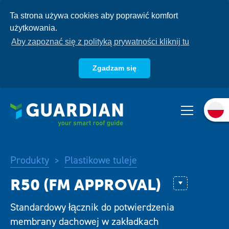
Przejdź
Ta strona używa cookies aby poprawić komfort
do
użytkowania.
treści
Aby zapoznać się z polityką prywatności kliknij tu
Zgadzam się
O nas
Produkty
Systemy
Produkty
Plastikowe tuleje
>
Baza wiedzy
GWT (FM Appr
Standardowy łącznik do potwierdzenia
R75 (FM Appr
membrany dachowej w zakładkach