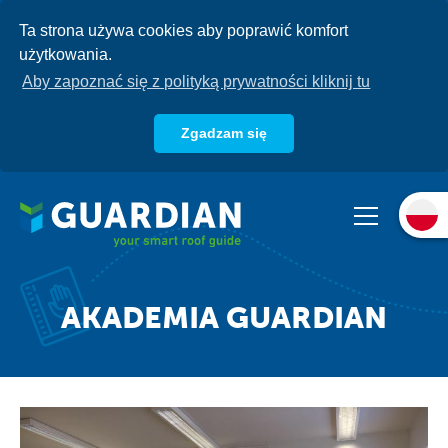
Przejdź
Ta strona używa cookies aby poprawić komfort
do
użytkowania.
treści
Aby zapoznać się z polityką prywatności kliknij tu
Zgadzam się
O nas
Produkty
Systemy
Baza wiedzy