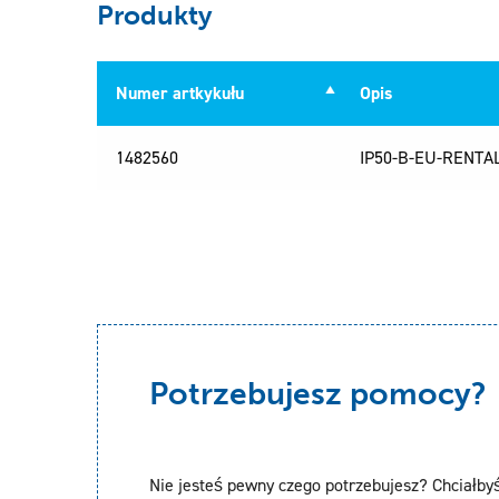
Produkty
Numer artkykułu
Opis
Numer artkykułu
Opis
1482560
IP50-B-EU-RENTA
Potrzebujesz pomocy?
Nie jesteś pewny czego potrzebujesz? Chciałby