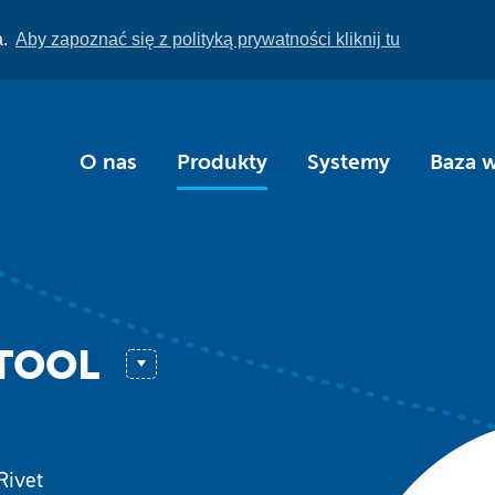
a.
Aby zapoznać się z polityką prywatności kliknij tu
O nas
Produkty
Systemy
Baza 
Extender
GuardianWeld™
IF 240
Rivet
IT260 (PP260)