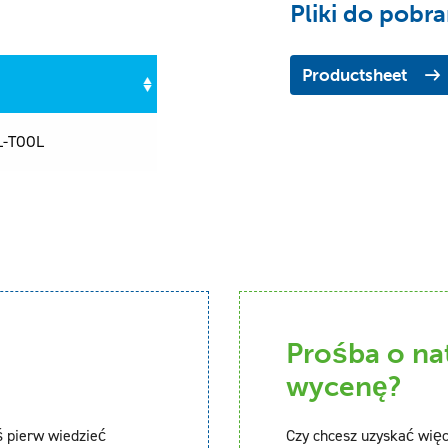
Pliki do pobra
Productsheet
L-TOOL
Prośba o n
wycenę?
ś pierw wiedzieć
Czy chcesz uzyskać więc