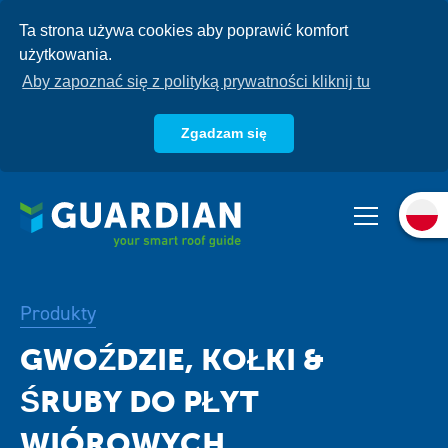
Przejdź
Ta strona używa cookies aby poprawić komfort
do
użytkowania.
treści
Aby zapoznać się z polityką prywatności kliknij tu
Zgadzam się
O nas
Produkty
Systemy
Produkty
Baza wiedzy