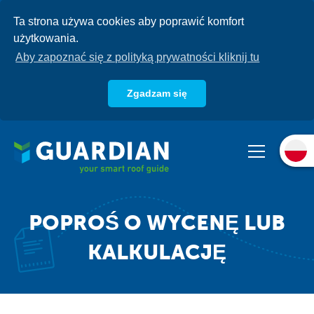
Przejdź
Ta strona używa cookies aby poprawić komfort
do
użytkowania.
treści
Aby zapoznać się z polityką prywatności kliknij tu
Zgadzam się
O nas
Produkty
Systemy
Baza wiedzy