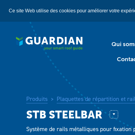
Aller
au
Ce site Web utilise des cookies pour améliorer votre expérie
contenu
principal
Qui so
Conta
Produits
Plaquettes de répartition et rai
>
Combipac
Système de rails métalliques pour fixation 
GWSP 80