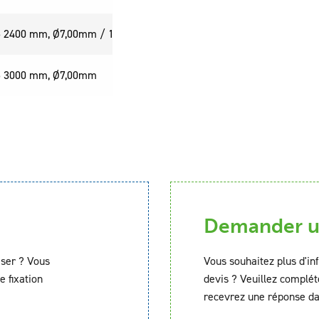
25 2400 mm, Ø7,00mm / 15,00mm
10/Paquet
25 3000 mm, Ø7,00mm
100/Paquet
Demander un
iser ? Vous
Vous souhaitez plus d'in
e fixation
devis ? Veuillez complét
recevrez une réponse da