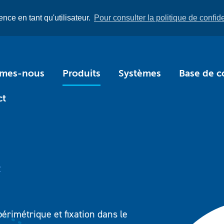
nce en tant qu'utilisateur.
Pour consulter la politique de confiden
mmes-nous
Produits
Systèmes
Base de c
ct
l
k KP-PS
périmétrique et fixation dans le