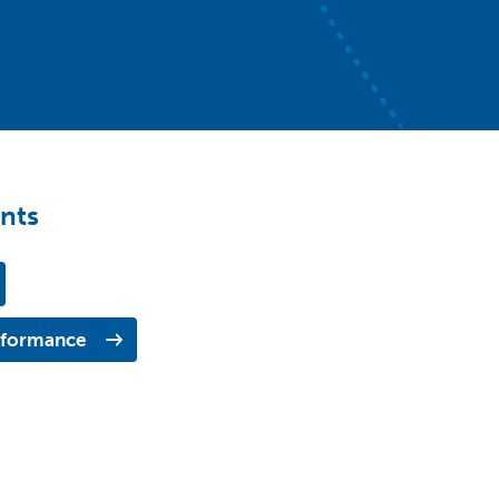
nts
erformance