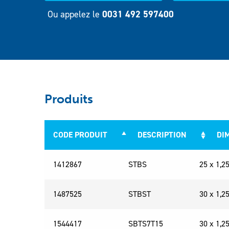
Ou appelez le
0031 492 597400
Produits
CODE PRODUIT
DESCRIPTION
DI
CODE PRODUIT
DESCRIPTION
DIMENS
1412867
STBS
25 x 1,
1487525
STBST
30 x 1,
1544417
SBTS7T15
30 x 1,