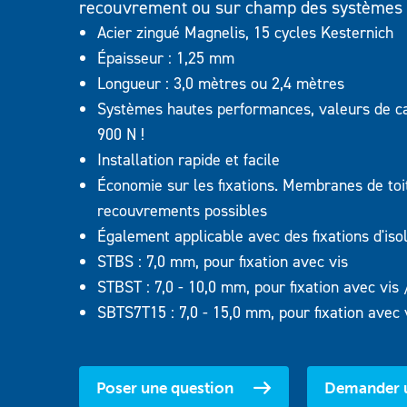
recouvrement ou sur champ des systèmes 
SP 40
Acier zingué Magnelis, 15 cycles Kesternich
SP 50
Épaisseur : 1,25 mm
SP 70
Longueur : 3,0 mètres ou 2,4 mètres
SP 8240
Systèmes hautes performances, valeurs de cal
SPA 7070 
900 N !
SPA 8240
Installation rapide et facile
Économie sur les fixations. Membranes de toit
recouvrements possibles
Également applicable avec des fixations d'iso
STBS : 7,0 mm, pour fixation avec vis
STBST : 7,0 - 10,0 mm, pour fixation avec vis 
SBTS7T15 : 7,0 - 15,0 mm, pour fixation avec v
Poser une question
Demander u