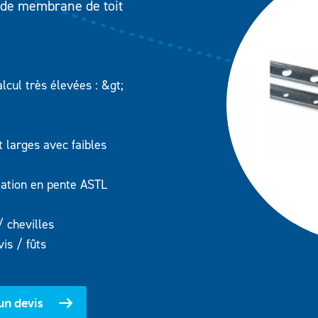
de membrane de toit
cul très élevées : &gt;
(FM Approval)
 larges avec faibles
lation en pente ASTL
/ chevilles
is / fûts
n devis