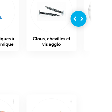
iques à
Clous, chevilles et
Vis en 
rmique
vis agglo
inoxyd