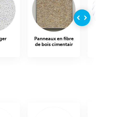
ger
Panneaux en fibre
Panneau
de bois cimentair
Perfod
sandw