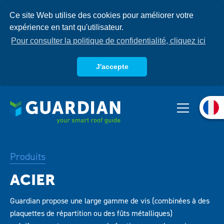
Aller
Ce site Web utilise des cookies pour améliorer votre
au
expérience en tant qu'utilisateur.
contenu
principal
Pour consulter la politique de confidentialité, cliquez ici
J'accepte
Qui sommes-nous
Produits
Systèmes
Produits
Base de connaissances
Guardian propose une large gamme de vis (combinées à des
plaquettes de répartition ou des fûts métalliques)