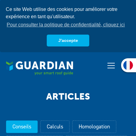
Aller
Ce site Web utilise des cookies pour améliorer votre
au
expérience en tant qu'utilisateur.
contenu
principal
Pour consulter la politique de confidentialité, cliquez ici
J'accepte
Qui sommes-nous
Produits
Systèmes
Base de connaissances
Conseils
Calculs
Homologation