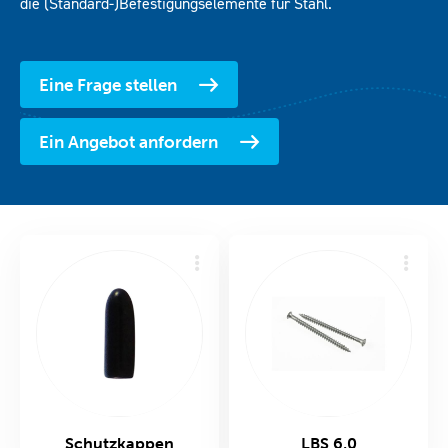
die (Standard-)Befestigungselemente für Stahl.
Downloads
Eine Frage stellen
Kontakt
Ein Angebot anfordern
Schutzkappen
LBS 6,0