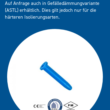
R75 (FM Ap
Auf Anfrage auch in Gefälledämmungvariante
Downloads
RB 48 (FM 
(ASTL) erhältlich. Dies gilt jedoch nur für die
härteren Isolierungsarten.
Kontakt