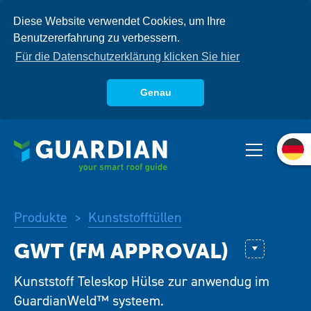
Direkt
Diese Website verwendet Cookies, um Ihre
zum
Benutzererfahrung zu verbessern.
Inhalt
Für die Datenschutzerklärung klicken Sie hier
Genau
Über uns
Produkte
Systeme
Produkte
Kunststofftüllen
>
Wissensdatenbank
R 48 Large
Kunststoff Teleskop Hülse zur anwendug im
R48 (FM Ap
GuardianWeld™ systeem.