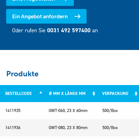
Ein Angebot anfordern
Oder rufen Sie
0031 492 597400
an
Produkte
BESTELLCODE
Ø MM X LÄNGE MM
VERPACKUNG
BESTELLCODE
Ø MM X LÄNGE MM
VERPACKUNG
1411935
GWT-060, 23 X 60mm
500/Box
1411936
GWT-080, 23 X 80mm
500/Box