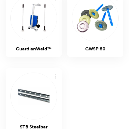
GuardianWeld™
GWSP 80
STB Steelbar